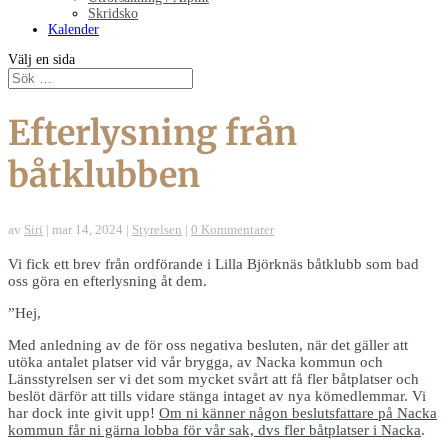
Skridsko
Kalender
Välj en sida
Efterlysning från
båtklubben
av
Siri
|
mar 14, 2024
|
Styrelsen
|
0 Kommentarer
Vi fick ett brev från ordförande i Lilla Björknäs båtklubb som bad
oss göra en efterlysning åt dem.
”Hej,
Med anledning av de för oss negativa besluten, när det gäller att
utöka antalet platser vid vår brygga, av Nacka kommun och
Länsstyrelsen ser vi det som mycket svårt att få fler båtplatser och
beslöt därför att tills vidare stänga intaget av nya kömedlemmar. Vi
har dock inte givit upp!
Om ni känner någon beslutsfattare på Nacka
kommun får ni gärna lobba för vår sak, dvs fler båtplatser i Nacka
.