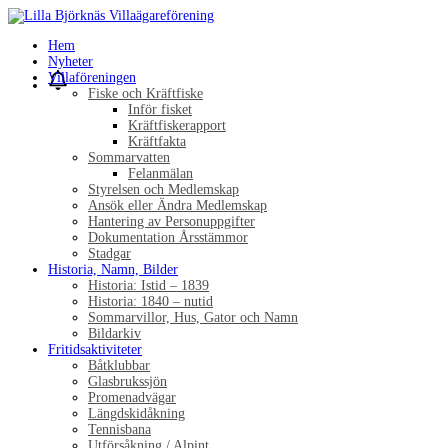
Hem
Nyheter
Villaföreningen
Fiske och Kräftfiske
Inför fisket
Kräftfiskerapport
Kräftfakta
Sommarvatten
Felanmälan
Styrelsen och Medlemskap
Ansök eller Ändra Medlemskap
Hantering av Personuppgifter
Dokumentation Årsstämmor
Stadgar
Historia, Namn, Bilder
Historia: Istid – 1839
Historia: 1840 – nutid
Sommarvillor, Hus, Gator och Namn
Bildarkiv
Fritidsaktiviteter
Båtklubbar
Glasbrukssjön
Promenadvägar
Längdskidåkning
Tennisbana
Utförsåkning / Alpint