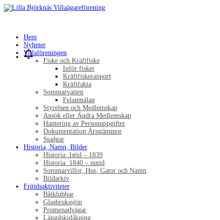
Hem
Nyheter
Villaföreningen
Fiske och Kräftfiske
Inför fisket
Kräftfiskerapport
Kräftfakta
Sommarvatten
Felanmälan
Styrelsen och Medlemskap
Ansök eller Ändra Medlemskap
Hantering av Personuppgifter
Dokumentation Årsstämmor
Stadgar
Historia, Namn, Bilder
Historia: Istid – 1839
Historia: 1840 – nutid
Sommarvillor, Hus, Gator och Namn
Bildarkiv
Fritidsaktiviteter
Båtklubbar
Glasbrukssjön
Promenadvägar
Längdskidåkning