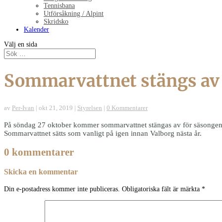
Tennisbana
Utförsåkning / Alpint
Skridsko
Kalender
Välj en sida
Sommarvattnet stängs av 
av
Per-Ivan
|
okt 21, 2019
|
Styrelsen
|
0 Kommentarer
På söndag 27 oktober kommer sommarvattnet stängas av för säsongen. D
Sommarvattnet sätts som vanligt på igen innan Valborg nästa år.
0 kommentarer
Skicka en kommentar
Din e-postadress kommer inte publiceras.
Obligatoriska fält är märkta
*