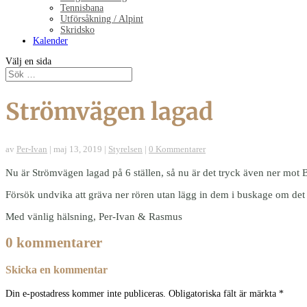
Tennisbana
Utförsåkning / Alpint
Skridsko
Kalender
Välj en sida
Strömvägen lagad
av
Per-Ivan
|
maj 13, 2019
|
Styrelsen
|
0 Kommentarer
Nu är Strömvägen lagad på 6 ställen, så nu är det tryck även ner mot 
Försök undvika att gräva ner rören utan lägg in dem i buskage om det gå
Med vänlig hälsning, Per-Ivan & Rasmus
0 kommentarer
Skicka en kommentar
Din e-postadress kommer inte publiceras.
Obligatoriska fält är märkta
*