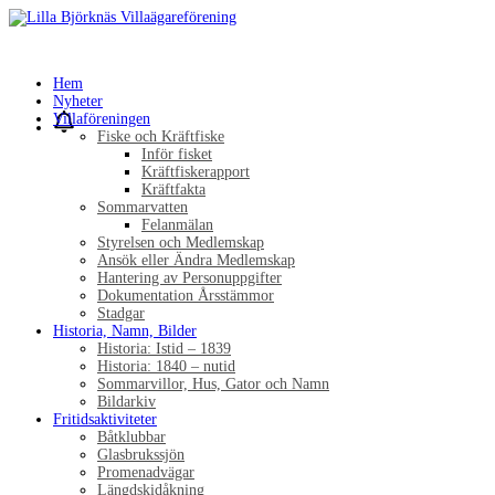
Hem
Nyheter
Villaföreningen
Fiske och Kräftfiske
Inför fisket
Kräftfiskerapport
Kräftfakta
Sommarvatten
Felanmälan
Styrelsen och Medlemskap
Ansök eller Ändra Medlemskap
Hantering av Personuppgifter
Dokumentation Årsstämmor
Stadgar
Historia, Namn, Bilder
Historia: Istid – 1839
Historia: 1840 – nutid
Sommarvillor, Hus, Gator och Namn
Bildarkiv
Fritidsaktiviteter
Båtklubbar
Glasbrukssjön
Promenadvägar
Längdskidåkning