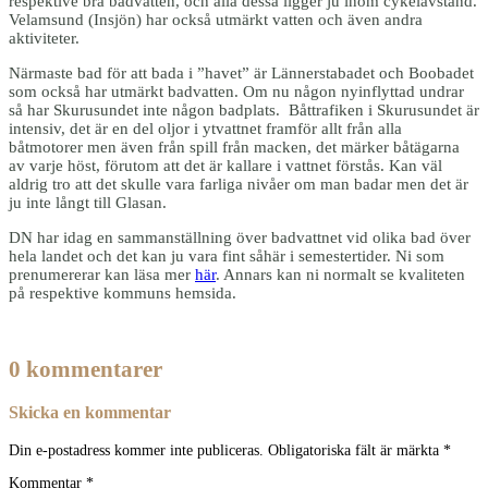
respektive bra badvatten, och alla dessa ligger ju inom cykelavstånd.
Velamsund (Insjön) har också utmärkt vatten och även andra
aktiviteter.
Närmaste bad för att bada i ”havet” är Lännerstabadet och Boobadet
som också har utmärkt badvatten. Om nu någon nyinflyttad undrar
så har Skurusundet inte någon badplats. Båttrafiken i Skurusundet är
intensiv, det är en del oljor i ytvattnet framför allt från alla
båtmotorer men även från spill från macken, det märker båtägarna
av varje höst, förutom att det är kallare i vattnet förstås. Kan väl
aldrig tro att det skulle vara farliga nivåer om man badar men det är
ju inte långt till Glasan.
DN har idag en sammanställning över badvattnet vid olika bad över
hela landet och det kan ju vara fint såhär i semestertider. Ni som
prenumererar kan läsa mer
här
. Annars kan ni normalt se kvaliteten
på respektive kommuns hemsida.
0 kommentarer
Skicka en kommentar
Din e-postadress kommer inte publiceras.
Obligatoriska fält är märkta
*
Kommentar
*