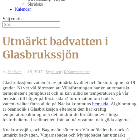
Skridsko
Kalender
Välj en sida
Utmärkt badvatten i
Glasbrukssjön
av
Per-Ivan
|
jul 9, 2017
|
Styrelsen
|
0 Kommentarer
Glasbrukssjöns vatten är av utmärkt kvalitet och är strax uppe på 19
grader. Ni vet väl förresten att Villaföreningen har en automatiskt
termometer i pumphuset och ni kan alltid se temperaturen på vår
hemsida till höger på förstasidan? Information om badets
vattenkvalitet finns alltid på Nacka kommuns
hemsida
. Algblomning
är osannolik i Glasbrukssjön eftersom den har kraftig
temperaturskiktning och det hindrar de förhållandevis höga
fosforhalterna i sedimenten från att nå ytvattnet och göda algerna.
Kocktorpssjön, och Bagarsjön söder om Värmdöleden har också
utmärkt badvatten, Vittjärnsbadet och Myrsjöbadet har utmärkt