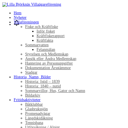
Hem
Nyheter
Villaföreningen
Fiske och Kräftfiske
Inför fisket
Kräftfiskerapport
Kräftfakta
Sommarvatten
Felanmälan
Styrelsen och Medlemskap
Ansök eller Ändra Medlemskap
Hantering av Personuppgifter
Dokumentation Årsstämmor
Stadgar
Historia, Namn, Bilder
Historia: Istid – 1839
Historia: 1840 – nutid
Sommarvillor, Hus, Gator och Namn
Bildarkiv
Fritidsaktiviteter
Båtklubbar
Glasbrukssjön
Promenadvägar
Längdskidåkning
Tennisbana
Utförsåkning / Alpint