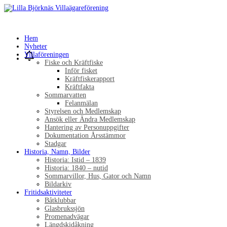
Hem
Nyheter
Villaföreningen
Fiske och Kräftfiske
Inför fisket
Kräftfiskerapport
Kräftfakta
Sommarvatten
Felanmälan
Styrelsen och Medlemskap
Ansök eller Ändra Medlemskap
Hantering av Personuppgifter
Dokumentation Årsstämmor
Stadgar
Historia, Namn, Bilder
Historia: Istid – 1839
Historia: 1840 – nutid
Sommarvillor, Hus, Gator och Namn
Bildarkiv
Fritidsaktiviteter
Båtklubbar
Glasbrukssjön
Promenadvägar
Längdskidåkning