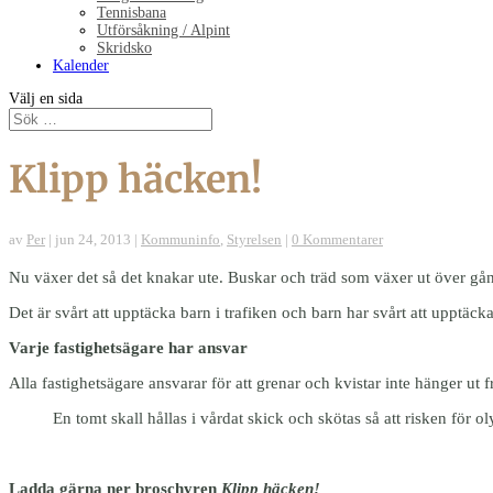
Tennisbana
Utförsåkning / Alpint
Skridsko
Kalender
Välj en sida
Klipp häcken!
av
Per
|
jun 24, 2013
|
Kommuninfo
,
Styrelsen
|
0 Kommentarer
Nu växer det så det knakar ute. Buskar och träd som växer ut över gån
Det är svårt att upptäcka barn i trafiken och barn har svårt att upptäcka
Varje fastighetsägare har ansvar
Alla fastighetsägare ansvarar för att grenar och kvistar inte hänger ut
En tomt skall hållas i vårdat skick och skötas så att risken fö
Ladda gärna ner broschyren
Klipp häcken!