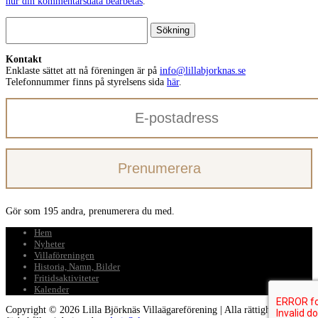
hur din kommentarsdata bearbetas
.
Sök
efter:
Kontakt
Enklaste sättet att nå föreningen är på
info@lillabjorknas.se
Telefonnummer finns på styrelsens sida
här
.
E-
postadress
Prenumerera
Gör som 195 andra, prenumerera du med.
Hem
Nyheter
Villaföreningen
Historia, Namn, Bilder
Fritidsaktiviteter
Kalender
Copyright © 2026 Lilla Björknäs Villaägareförening | Alla rättigheter