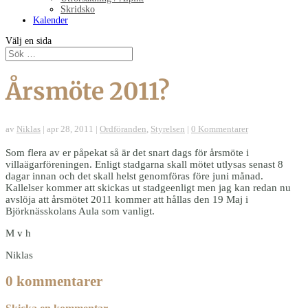
Skridsko
Kalender
Välj en sida
Årsmöte 2011?
av
Niklas
|
apr 28, 2011
|
Ordföranden
,
Styrelsen
|
0 Kommentarer
Som flera av er påpekat så är det snart dags för årsmöte i
villaägarföreningen. Enligt stadgarna skall mötet utlysas senast 8
dagar innan och det skall helst genomföras före juni månad.
Kallelser kommer att skickas ut stadgeenligt men jag kan redan nu
avslöja att årsmötet 2011 kommer att hållas den 19 Maj i
Björknässkolans Aula som vanligt.
M v h
Niklas
0 kommentarer