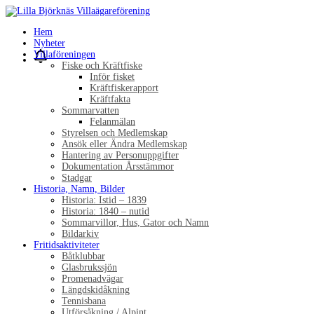
Hem
Nyheter
Villaföreningen
Fiske och Kräftfiske
Inför fisket
Kräftfiskerapport
Kräftfakta
Sommarvatten
Felanmälan
Styrelsen och Medlemskap
Ansök eller Ändra Medlemskap
Hantering av Personuppgifter
Dokumentation Årsstämmor
Stadgar
Historia, Namn, Bilder
Historia: Istid – 1839
Historia: 1840 – nutid
Sommarvillor, Hus, Gator och Namn
Bildarkiv
Fritidsaktiviteter
Båtklubbar
Glasbrukssjön
Promenadvägar
Längdskidåkning
Tennisbana
Utförsåkning / Alpint